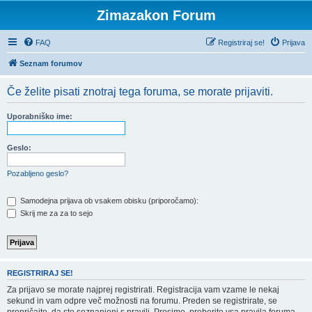
Zimazakon Forum
FAQ
Registriraj se!
Prijava
Seznam forumov
Če želite pisati znotraj tega foruma, se morate prijaviti.
Uporabniško ime:
Geslo:
Pozabljeno geslo?
Samodejna prijava ob vsakem obisku (priporočamo):
Skrij me za za to sejo
REGISTRIRAJ SE!
Za prijavo se morate najprej registrirati. Registracija vam vzame le nekaj
sekund in vam odpre več možnosti na forumu. Preden se registrirate, se
prepričajte, da ste seznanjeni s pravili. Prosimo, preberite vsa pravila foruma.