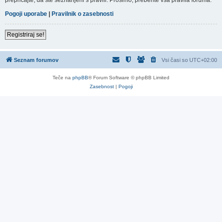
Pogoji uporabe
|
Pravilnik o zasebnosti
Registriraj se!
Seznam forumov
Vsi časi so
UTC+02:00
Teče na
phpBB
® Forum Software © phpBB Limited
Zasebnost
|
Pogoji