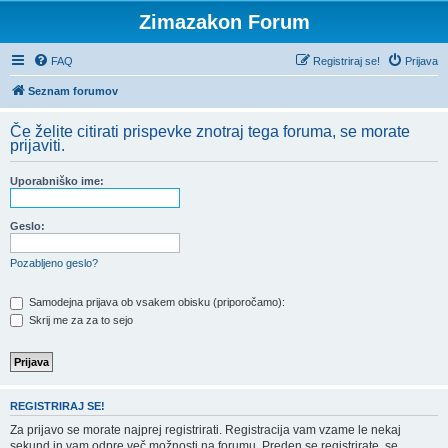
Zimazakon Forum
FAQ
Registriraj se!
Prijava
Seznam forumov
Če želite citirati prispevke znotraj tega foruma, se morate
prijaviti.
Uporabniško ime:
Geslo:
Pozabljeno geslo?
Samodejna prijava ob vsakem obisku (priporočamo):
Skrij me za za to sejo
REGISTRIRAJ SE!
Za prijavo se morate najprej registrirati. Registracija vam vzame le nekaj
sekund in vam odpre več možnosti na forumu. Preden se registrirate, se