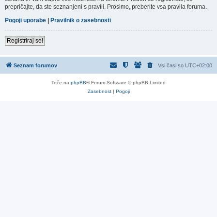
prepričajte, da ste seznanjeni s pravili. Prosimo, preberite vsa pravila foruma.
Pogoji uporabe
|
Pravilnik o zasebnosti
Registriraj se!
Seznam forumov
Vsi časi so
UTC+02:00
Teče na
phpBB
® Forum Software © phpBB Limited
Zasebnost
|
Pogoji