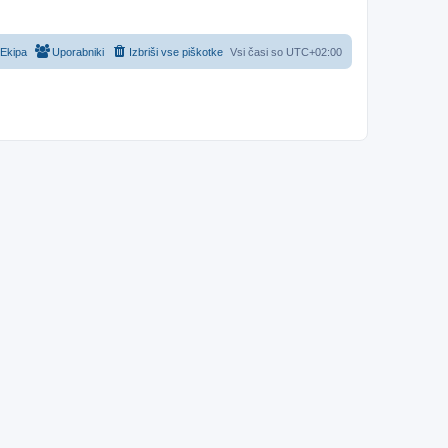
Ekipa
Uporabniki
Izbriši vse piškotke
Vsi časi so
UTC+02:00