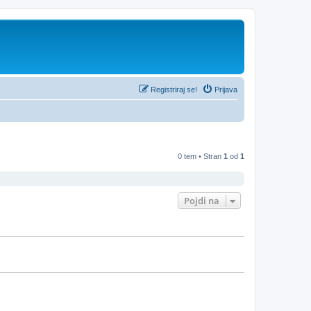
Registriraj se!
Prijava
0 tem • Stran
1
od
1
Pojdi na