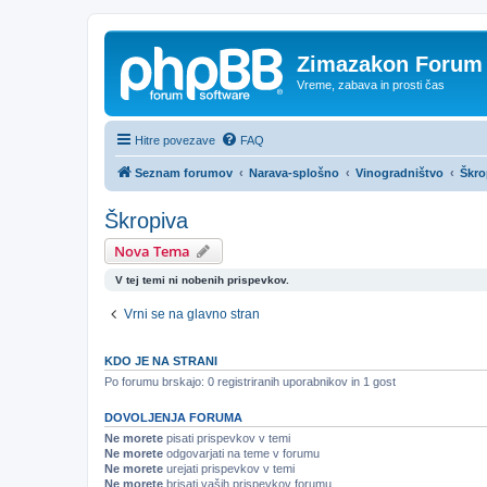
Zimazakon Forum
Vreme, zabava in prosti čas
Hitre povezave
FAQ
Seznam forumov
Narava-splošno
Vinogradništvo
Škro
Škropiva
Nova Tema
V tej temi ni nobenih prispevkov.
Vrni se na glavno stran
KDO JE NA STRANI
Po forumu brskajo: 0 registriranih uporabnikov in 1 gost
DOVOLJENJA FORUMA
Ne morete
pisati prispevkov v temi
Ne morete
odgovarjati na teme v forumu
Ne morete
urejati prispevkov v temi
Ne morete
brisati vaših prispevkov forumu