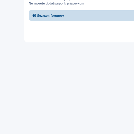
Ne morete
dodati priponk prispevkom
Seznam forumov