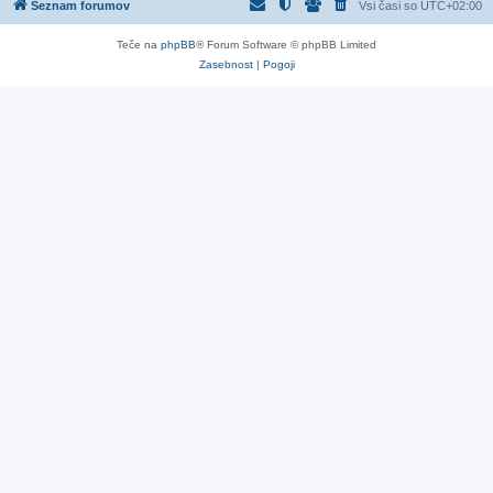
Seznam forumov
Vsi časi so
UTC+02:00
Teče na
phpBB
® Forum Software © phpBB Limited
Zasebnost
|
Pogoji