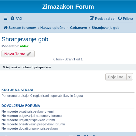
Zimazakon Forum
FAQ
Registriraj se!
Prijava
Seznam forumov
Narava-splošno
Gobarstvo
Shranjevanje gob
Shranjevanje gob
Moderator:
ablak
Nova Tema
0 tem • Stran
1
od
1
V tej temi ni nobenih prispevkov.
Pojdi na
KDO JE NA STRANI
Po forumu brskajo: 0 registriranih uporabnikov in 1 gost
DOVOLJENJA FORUMA
Ne morete
pisati prispevkov v temi
Ne morete
odgovarjati na teme v forumu
Ne morete
urejati prispevkov v temi
Ne morete
brisati vaših prispevkov forumu
Ne morete
dodati priponk prispevkom