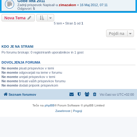
Gobe leta 2011
Zadnji prispevek Napisal/-a
zimazakon
«
16 Maj 2012, 07:11
Odgovori:
5
Nova Tema
5 tem • Stran
1
od
1
Pojdi na
KDO JE NA STRANI
Po forumu brskajo: 0 registriranih uporabnikov in 1 gost
DOVOLJENJA FORUMA
Ne morete
pisati prispevkov v temi
Ne morete
odgovarjati na teme v forumu
Ne morete
urejati prispevkov v temi
Ne morete
brisati vaših prispevkov forumu
Ne morete
dodati priponk prispevkom
Seznam forumov
Vsi časi so
UTC+02:00
Teče na
phpBB
® Forum Software © phpBB Limited
Zasebnost
|
Pogoji