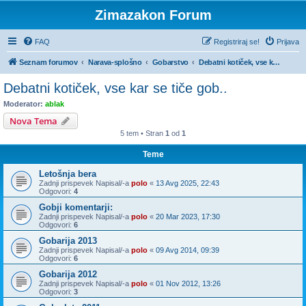
Zimazakon Forum
FAQ
Registriraj se!
Prijava
Seznam forumov
Narava-splošno
Gobarstvo
Debatni kotiček, vse kar se tiče gob..
Debatni kotiček, vse kar se tiče gob..
Moderator:
ablak
Nova Tema
5 tem • Stran
1
od
1
Teme
Letošnja bera
Zadnji prispevek Napisal/-a
polo
«
13 Avg 2025, 22:43
Odgovori:
4
Gobji komentarji:
Zadnji prispevek Napisal/-a
polo
«
20 Mar 2023, 17:30
Odgovori:
6
Gobarija 2013
Zadnji prispevek Napisal/-a
polo
«
09 Avg 2014, 09:39
Odgovori:
6
Gobarija 2012
Zadnji prispevek Napisal/-a
polo
«
01 Nov 2012, 13:26
Odgovori:
3