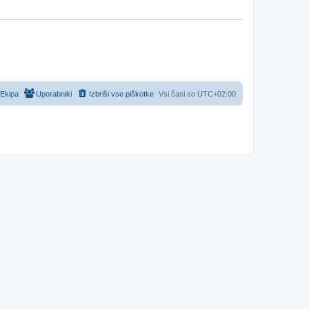
Ekipa
Uporabniki
Izbriši vse piškotke
Vsi časi so
UTC+02:00