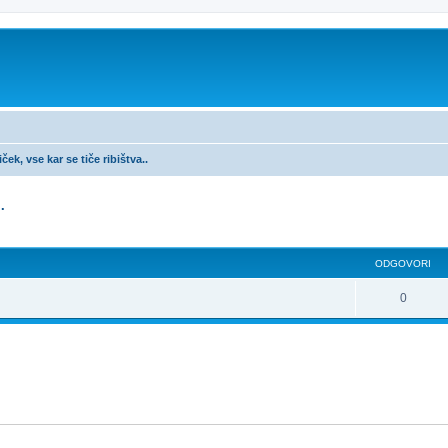
ček, vse kar se tiče ribištva..
.
ODGOVORI
0