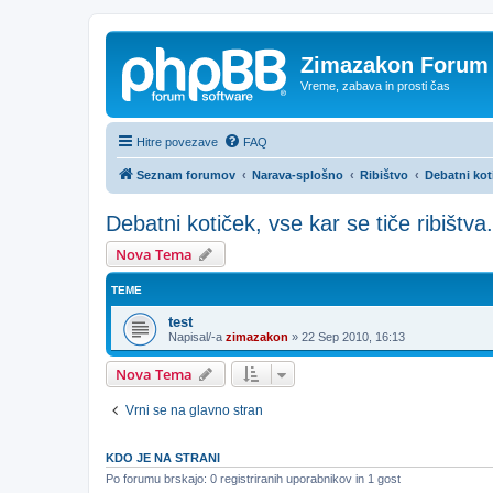
Zimazakon Forum
Vreme, zabava in prosti čas
Hitre povezave
FAQ
Seznam forumov
Narava-splošno
Ribištvo
Debatni koti
Debatni kotiček, vse kar se tiče ribištva.
Nova Tema
TEME
test
Napisal/-a
zimazakon
»
22 Sep 2010, 16:13
Nova Tema
Vrni se na glavno stran
KDO JE NA STRANI
Po forumu brskajo: 0 registriranih uporabnikov in 1 gost