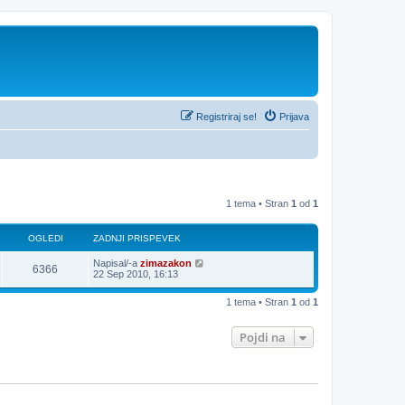
Registriraj se!
Prijava
1 tema • Stran
1
od
1
OGLEDI
ZADNJI PRISPEVEK
Napisal/-a
zimazakon
6366
22 Sep 2010, 16:13
1 tema • Stran
1
od
1
Pojdi na