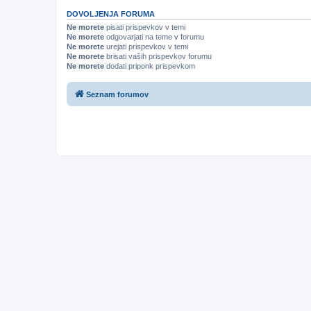
DOVOLJENJA FORUMA
Ne morete
pisati prispevkov v temi
Ne morete
odgovarjati na teme v forumu
Ne morete
urejati prispevkov v temi
Ne morete
brisati vaših prispevkov forumu
Ne morete
dodati priponk prispevkom
Seznam forumov