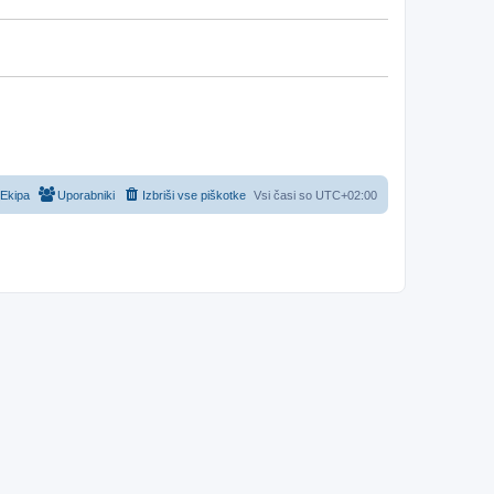
Ekipa
Uporabniki
Izbriši vse piškotke
Vsi časi so
UTC+02:00