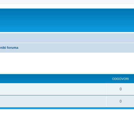
bniki foruma
ODGOVORI
0
0