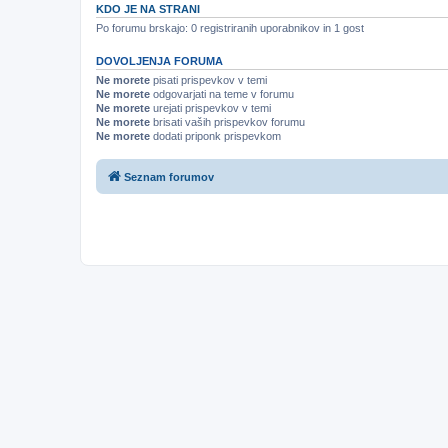
KDO JE NA STRANI
Po forumu brskajo: 0 registriranih uporabnikov in 1 gost
DOVOLJENJA FORUMA
Ne morete
pisati prispevkov v temi
Ne morete
odgovarjati na teme v forumu
Ne morete
urejati prispevkov v temi
Ne morete
brisati vaših prispevkov forumu
Ne morete
dodati priponk prispevkom
Seznam forumov