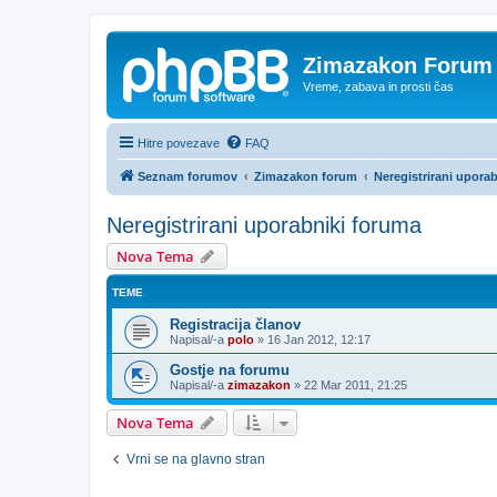
Zimazakon Forum
Vreme, zabava in prosti čas
Hitre povezave
FAQ
Seznam forumov
Zimazakon forum
Neregistrirani upora
Neregistrirani uporabniki foruma
Nova Tema
TEME
Registracija članov
Napisal/-a
polo
»
16 Jan 2012, 12:17
Gostje na forumu
Napisal/-a
zimazakon
»
22 Mar 2011, 21:25
Nova Tema
Vrni se na glavno stran