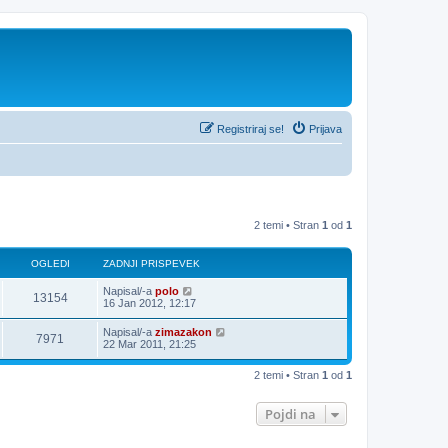
Registriraj se!
Prijava
2 temi • Stran
1
od
1
OGLEDI
ZADNJI PRISPEVEK
Napisal/-a
polo
13154
16 Jan 2012, 12:17
Napisal/-a
zimazakon
7971
22 Mar 2011, 21:25
2 temi • Stran
1
od
1
Pojdi na