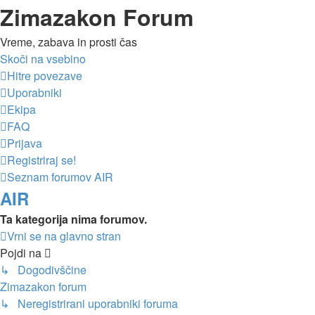
Zimazakon Forum
Vreme, zabava in prosti čas
Skoči na vsebino
Hitre povezave
Uporabniki
Ekipa
FAQ
Prijava
Registriraj se!
Seznam forumov
AIR
AIR
Ta kategorija nima forumov.
Vrni se na glavno stran
Pojdi na
↳ Dogodivščine
Zimazakon forum
↳ Neregistrirani uporabniki foruma