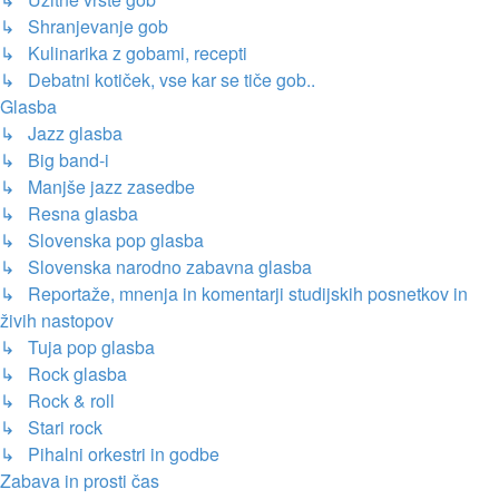
↳ Shranjevanje gob
↳ Kulinarika z gobami, recepti
↳ Debatni kotiček, vse kar se tiče gob..
Glasba
↳ Jazz glasba
↳ Big band-i
↳ Manjše jazz zasedbe
↳ Resna glasba
↳ Slovenska pop glasba
↳ Slovenska narodno zabavna glasba
↳ Reportaže, mnenja in komentarji studijskih posnetkov in
živih nastopov
↳ Tuja pop glasba
↳ Rock glasba
↳ Rock & roll
↳ Stari rock
↳ Pihalni orkestri in godbe
Zabava in prosti čas