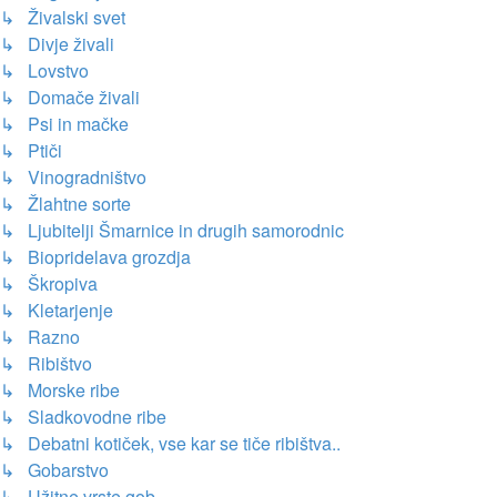
↳ Živalski svet
↳ Divje živali
↳ Lovstvo
↳ Domače živali
↳ Psi in mačke
↳ Ptiči
↳ Vinogradništvo
↳ Žlahtne sorte
↳ Ljubitelji Šmarnice in drugih samorodnic
↳ Biopridelava grozdja
↳ Škropiva
↳ Kletarjenje
↳ Razno
↳ Ribištvo
↳ Morske ribe
↳ Sladkovodne ribe
↳ Debatni kotiček, vse kar se tiče ribištva..
↳ Gobarstvo
↳ Užitne vrste gob