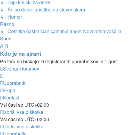
↳ Lepi kotički za obisk
↳ Še so dobre gostilne na slovenskem
↳ Humor
Razno
↳ Čestitke našim članicam in članom-Novoletna voščila
Športi
AIR
Kdo je na strani
Po forumu brskajo: 0 registriranih uporabnikov in 1 gost
Seznam forumov
Uporabniki
Ekipa
Kontakt
Vsi časi so
UTC+02:00
Izbriši vse piškotke
Vsi časi so
UTC+02:00
Izbriši vse piškotke
Uporabniki