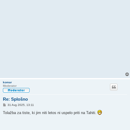
komar
Moderator
Re: Splošno
O
31 Avg 2025, 13:11
d
g
Tolažba za tiste, ki jim niti letos ni uspelo priti na Tahiti.
o
v
o
r