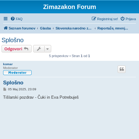
Zimazakon Forum
FAQ
Registriraj se!
Prijava
Seznam forumov
Glasba
Slovenska narodno zabavna glasba
Reportaže, mnenja in komentarji studijskih posnetkov in živih nastopov
Splošno
Odgovori
5 prispevkov • Stran
1
od
1
komar
Moderator
Splošno
O
05 Maj 2025, 23:09
d
g
Tišlarski pozdrav - Čuki in Eva Potrebuješ
o
v
o
r