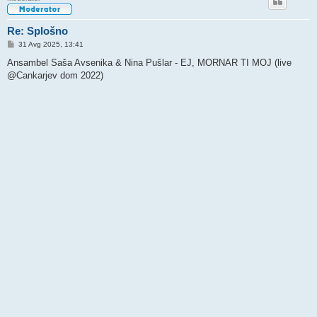
Re: Splošno
O
31 Avg 2025, 13:41
d
g
Ansambel Saša Avsenika & Nina Pušlar - EJ, MORNAR TI MOJ (live
o
@Cankarjev dom 2022)
v
o
r