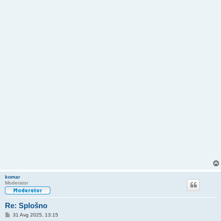
komar
Moderator
Re: Splošno
O
31 Avg 2025, 13:15
d