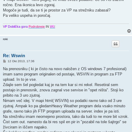
ročno. Ena ikonica levo zgoraj.
Mogoče je tudi, da se ti je prostor za VP na strežniku zabasal?
Pa veliko uspeha in poročaj.
VP Doblička gora
Podrobneje
IN
WU
roki
Re: Wswin
O
12 Okt 2013, 17:36
d
g
Na prenosniku ( ki je čisto na novo naložen z OS windows 7 profesional)
o
imam samo program originalen od postaje, WSVIN in program za FTP
v
o
upload. In to je vse.
r
Zdajle sem šel pogledat kaj je na tem kar si mi rekel. Resetiral sem
postajo in prenosnik, znova zagnal vse servise in "opet ništa". Stoji ko
pribito na 3 uro zjutraj.
Nimam več idej. V mapi html( WSVIN) so podatki ravno tako od 3 ure
zjutraj. Ampak ko pa gledamHeavy Weather program dela vsako minuto
grafe, ravno tako jih FTP program uploada na server. index je pa isti.
Na strežniku imam neomejeno prostora, tako da tudi to ne more bit vzrok.
Čist sem out. namesto da bi res spil en pir in "pozabil na tole šajtrgo" se
živciram in iščem napako.