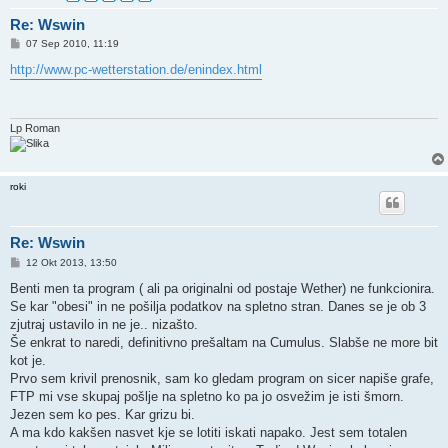
Re: Wswin
O
07 Sep 2010, 11:19
d
g
http://www.pc-wetterstation.de/enindex.html
o
v
o
r
Lp Roman
roki
Re: Wswin
O
12 Okt 2013, 13:50
d
g
Benti men ta program ( ali pa originalni od postaje Wether) ne funkcionira.
o
Se kar "obesi" in ne pošilja podatkov na spletno stran. Danes se je ob 3
v
o
zjutraj ustavilo in ne je.. nizašto.
r
Še enkrat to naredi, definitivno prešaltam na Cumulus. Slabše ne more bit
kot je.
Prvo sem krivil prenosnik, sam ko gledam program on sicer napiše grafe,
FTP mi vse skupaj pošlje na spletno ko pa jo osvežim je isti šmorn.
Jezen sem ko pes. Kar grizu bi.
A ma kdo kakšen nasvet kje se lotiti iskati napako. Jest sem totalen