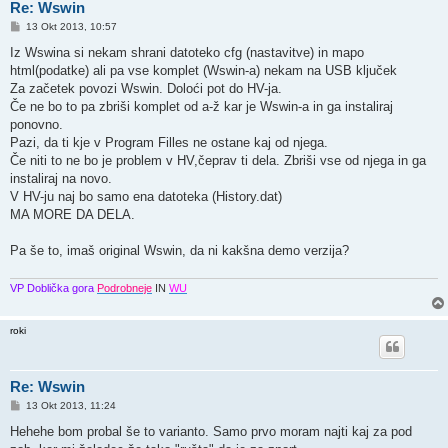
Re: Wswin
O
13 Okt 2013, 10:57
d
g
Iz Wswina si nekam shrani datoteko cfg (nastavitve) in mapo
o
html(podatke) ali pa vse komplet (Wswin-a) nekam na USB ključek
v
o
Za začetek povozi Wswin. Doloći pot do HV-ja.
r
Če ne bo to pa zbriši komplet od a-ž kar je Wswin-a in ga instaliraj
ponovno.
Pazi, da ti kje v Program Filles ne ostane kaj od njega.
Če niti to ne bo je problem v HV,čeprav ti dela. Zbriši vse od njega in ga
instaliraj na novo.
V HV-ju naj bo samo ena datoteka (History.dat)
MA MORE DA DELA.
Pa še to, imaš original Wswin, da ni kakšna demo verzija?
VP Doblička gora
Podrobneje
IN
WU
roki
Re: Wswin
O
13 Okt 2013, 11:24
d
g
Hehehe bom probal še to varianto. Samo prvo moram najti kaj za pod
o