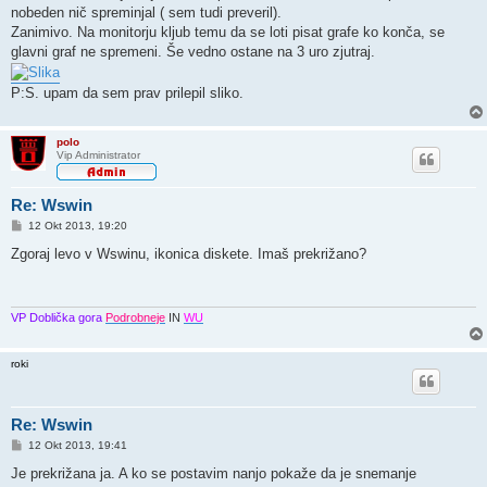
r
nobeden nič spreminjal ( sem tudi preveril).
Zanimivo. Na monitorju kljub temu da se loti pisat grafe ko konča, se
glavni graf ne spremeni. Še vedno ostane na 3 uro zjutraj.
P:S. upam da sem prav prilepil sliko.
polo
Vip Administrator
Re: Wswin
O
12 Okt 2013, 19:20
d
g
Zgoraj levo v Wswinu, ikonica diskete. Imaš prekrižano?
o
v
o
r
VP Doblička gora
Podrobneje
IN
WU
roki
Re: Wswin
O
12 Okt 2013, 19:41
d
g
Je prekrižana ja. A ko se postavim nanjo pokaže da je snemanje
o