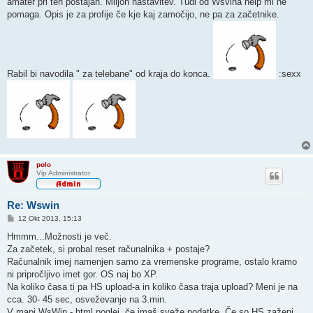
amater pri teh postajah. Miljon nastavitev. Tudi od Wsvina help mi ne
pomaga. Opis je za profije če kje kaj zamočijo, ne pa za začetnike.
Rabil bi navodila " za telebane" od kraja do konca.
:sexx
polo
Vip Administrator
Re: Wswin
O
12 Okt 2013, 15:13
d
g
Hmmm...Možnosti je več.
o
Za začetek, si probal reset računalnika + postaje?
v
o
Računalnik imej namenjen samo za vremenske programe, ostalo kramo
r
ni pripročljivo imet gor. OS naj bo XP.
Na koliko časa ti pa HS upload-a in koliko časa traja upload? Meni je na
cca. 30- 45 sec, osveževanje na 3.min.
V mapi WsWin - html poglej, če imaš sveže podatke. Če so HS zaženi