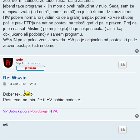
zob, ker mi želodec že tako "rušta" da je za znort.
v
o
jebenti take programe ki jih mora človek naštudirat v nulo. Sedaj sem že
r
menjaval vrata ( od com1, com2, com3) pa je isti šmorn. Iz konzole mi
HW pobere normalno ( vidim ko dela grafe) ampak potem ko vse skupaj
pošlje prek FTPja na net se postavi na tekoči graf ki pa je prazen. Prej ga
je pa narisal. Mislim ( po moji logiki) da je nekje napaka ( ali ni kaj
obkljukano ali podobno) v samem programu.
WSVIN pa je polna verzija seveda. HW pa je originalen od postaje ki pride
zraven postaje, tudi ni demo.
polo
Vip Administrator
Re: Wswin
O
13 Okt 2013, 12:31
d
g
Dober tek.
o
v
Posti com na miru če ti HV pobira podatke.
o
r
VP Doblička gora
Podrobneje
IN
WU
roki