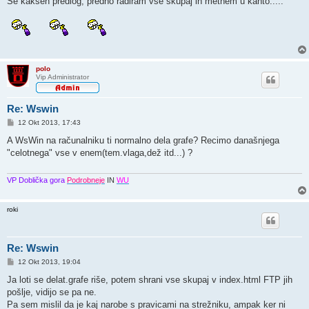
Še kakšen predlog, predno radiram vse skupaj in metnem u kanto.....
polo
Vip Administrator
Re: Wswin
O
12 Okt 2013, 17:43
d
g
A WsWin na računalniku ti normalno dela grafe? Recimo današnjega
o
"celotnega" vse v enem(tem.vlaga,dež itd...) ?
v
o
r
VP Doblička gora
Podrobneje
IN
WU
roki
Re: Wswin
O
12 Okt 2013, 19:04
d
g
Ja loti se delat.grafe riše, potem shrani vse skupaj v index.html FTP jih
o
pošlje, vidijo se pa ne.
v
o
Pa sem mislil da je kaj narobe s pravicami na strežniku, ampak ker ni