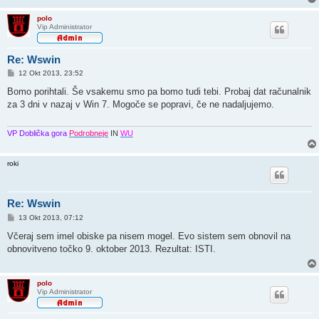
polo
Vip Administrator
Re: Wswin
O
12 Okt 2013, 23:52
d
g
Bomo porihtali. Še vsakemu smo pa bomo tudi tebi. Probaj dat računalnik
o
za 3 dni v nazaj v Win 7. Mogoče se popravi, če ne nadaljujemo.
v
o
r
VP Doblička gora
Podrobneje
IN
WU
roki
Re: Wswin
O
13 Okt 2013, 07:12
d
g
Včeraj sem imel obiske pa nisem mogel. Evo sistem sem obnovil na
o
obnovitveno točko 9. oktober 2013. Rezultat: ISTI.
v
o
r
polo
Vip Administrator