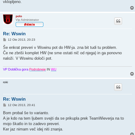
vklopljeno.
v
o
r
polo
Vip Administrator
Re: Wswin
O
12 Okt 2013, 20:23
d
g
Še enkrat preveri v Wswinu pot do HW-ja. zna bit tudi tu problem.
o
Če ne zbriši komplet HW (ne sme ostati nič od njega) in ga ponovno
v
o
naloži. V Wswinu določi pot.
r
VP Doblička gora
Podrobneje
IN
WU
roki
Re: Wswin
O
12 Okt 2013, 20:41
d
g
Bom probal še to varianto.
o
A je kdo na tem ljubem svejti da se prikupla prek TeamWieverja na to
v
o
mojo škatlo in to zadevo preveri.
r
Ker jaz nimam več idej niti znanja.