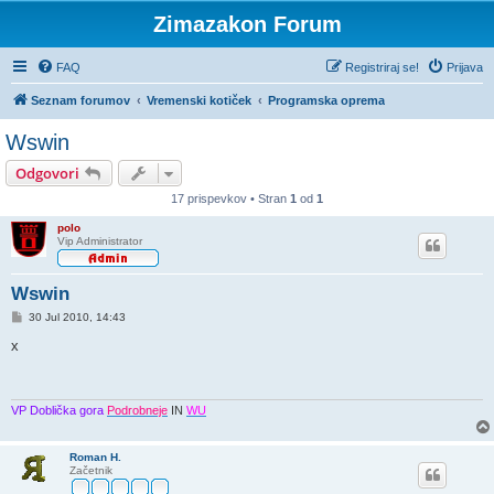
Zimazakon Forum
FAQ
Registriraj se!
Prijava
Seznam forumov
Vremenski kotiček
Programska oprema
Wswin
Odgovori
17 prispevkov • Stran
1
od
1
polo
Vip Administrator
Wswin
O
30 Jul 2010, 14:43
d
g
x
o
v
o
r
VP Doblička gora
Podrobneje
IN
WU
Roman H.
Začetnik